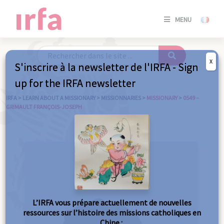
SE
MENU
CONNE
/
S'INSC
X
S'inscrire à la newsletter de l'IRFA - Sign
SE
up for the IRFA newsletter
CONNE
/ S'INSC
IRFA
>
LEARN ABOUT A MISSIONARY
>
MISSIONNARIES
>
MISSIONARY
>
0549 –
GRIMAULT FRANÇOIS-JOSEPH
C
L’IRFA vous prépare actuellement de nouvelles
ressources sur l’histoire des missions catholiques en
Chine :