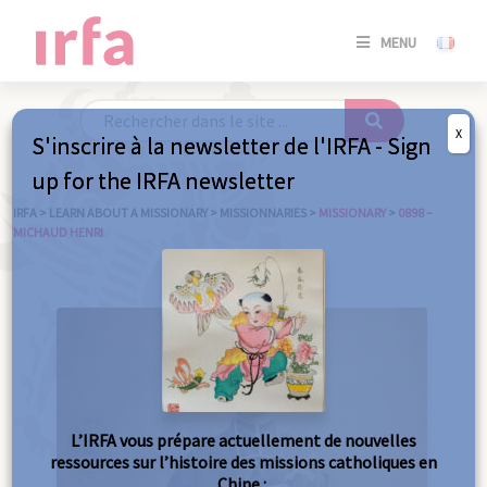
SE
MENU
CONNE
/
S'INSC
X
S'inscrire à la newsletter de l'IRFA - Sign
SE
up for the IRFA newsletter
CONNE
/ S'INSC
IRFA
>
LEARN ABOUT A MISSIONARY
>
MISSIONNARIES
>
MISSIONARY
>
0898 –
MICHAUD HENRI
C
L’IRFA vous prépare actuellement de nouvelles
ressources sur l’histoire des missions catholiques en
Chine :