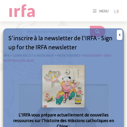
SE
MENU
CONNE
/
S'INSC
X
S'inscrire à la newsletter de l'IRFA - Sign
SE
up for the IRFA newsletter
CONNE
/ S'INSC
IRFA
>
LEARN ABOUT A MISSIONARY
>
MISSIONNARIES
>
MISSIONARY
>
0960 –
MONTROUZIÈS JEAN
C
L’IRFA vous prépare actuellement de nouvelles
ressources sur l’histoire des missions catholiques en
Chine :