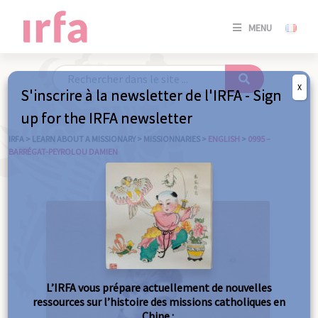
SE
MENU
CONNE
/
S'INSC
X
S'inscrire à la newsletter de l'IRFA - Sign
SE
up for the IRFA newsletter
CONNE
/ S'INSC
IRFA
>
LEARN ABOUT A MISSIONARY
>
MISSIONNARIES
>
ENGLISH
>
0995 –
BARRÉGAT-PEYROLOU DAMIEN
C
L’IRFA vous prépare actuellement de nouvelles
ressources sur l’histoire des missions catholiques en
Chine :