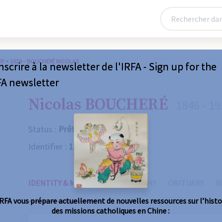
RY
>
1029 – BOUCHERÉ NICOLAS
nscrire à la newsletter de l'IRFA - Sign up for the
FA newsletter
Nicolas BOUCHERÉ
1846 - 1
Status :
Prêtre
Identifier :
1029
IDENTITY & MISSIONS
BIOGRAPHY
OBITUARY
R
IRFA vous prépare actuellement de nouvelles ressources sur l’histo
des missions catholiques en Chine :