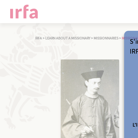
IRFA
>
LEARN ABOUT A MISSIONARY
>
MISSIONNARIES
>
MISSIONA
S'i
IR
L’