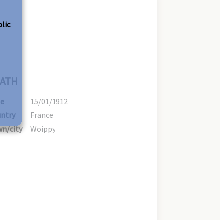
olic
ATH
te
15/01/1912
ntry
France
n/city
Woippy