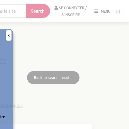
SE
SE CONNECTER /
Search
MENU
CONNECT
S'INSCRIRE
/
S'INSCRIR
X
CLO
912
Back to search results
EFERENCES
ire