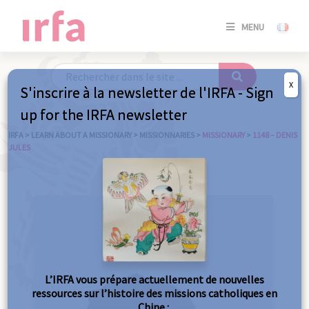
SE
MENU
CONNE
/
S'INSC
X
S'inscrire à la newsletter de l'IRFA - Sign
SE
up for the IRFA newsletter
CONNE
/ S'INSC
IRFA
>
LEARN ABOUT A MISSIONARY
>
MISSIONNARIES
>
MISSIONARY
>
1148 – DENIS
JULES
C
L’IRFA vous prépare actuellement de nouvelles
ressources sur l’histoire des missions catholiques en
Chine :