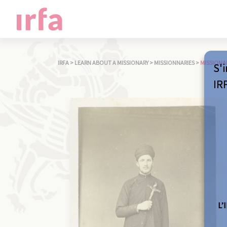
IRFA
>
LEARN ABOUT A MISSIONARY
>
MISSIONNARIES
>
MISSIONA
S'i
IR
L’