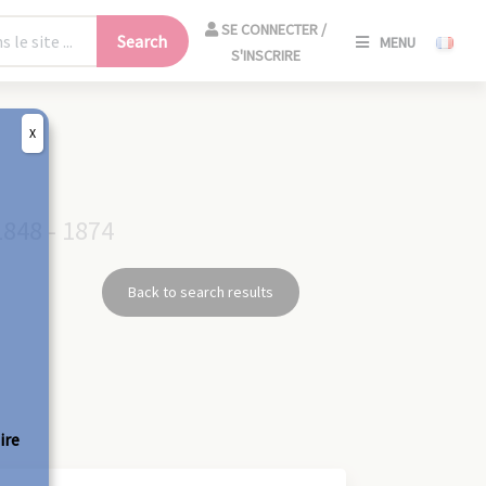
SE
SE CONNECTER /
Search
MENU
CONNECT
S'INSCRIRE
/
S'INSCRIR
X
CLO
1848 - 1874
Back to search results
ire