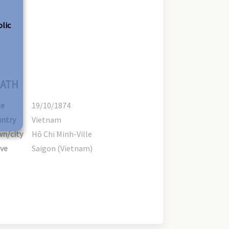
olic
ATH
te
19/10/1874
ntry
Vietnam
n/city
Hô Chi Minh-Ville
ve
Saigon (Vietnam)