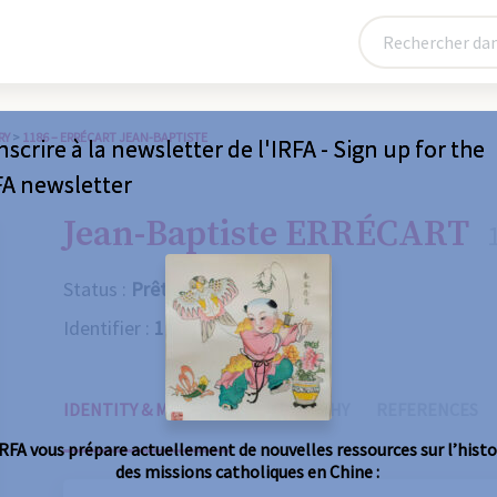
RY
>
1186 – ERRÉCART JEAN-BAPTISTE
nscrire à la newsletter de l'IRFA - Sign up for the
FA newsletter
Jean-Baptiste ERRÉCART
Status :
Prêtre
Identifier :
1186
IDENTITY & MISSIONS
BIOGRAPHY
REFERENCES
IRFA vous prépare actuellement de nouvelles ressources sur l’histo
des missions catholiques en Chine :