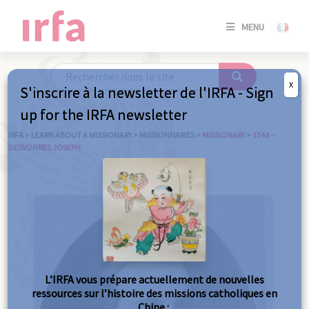
SE
MENU
CONNE
/
S'INSC
X
S'inscrire à la newsletter de l'IRFA - Sign
SE
up for the IRFA newsletter
CONNE
/ S'INSC
IRFA
>
LEARN ABOUT A MISSIONARY
>
MISSIONNARIES
>
MISSIONARY
>
1344 –
DESVOIVRES JOSEPH
C
L’IRFA vous prépare actuellement de nouvelles
ressources sur l’histoire des missions catholiques en
Chine :