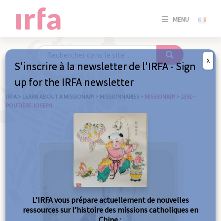
SE
MENU
CONNE
/
S'INSC
X
S'inscrire à la newsletter de l'IRFA - Sign
SE
up for the IRFA newsletter
CONNE
/ S'INSC
IRFA
>
LEARN ABOUT A MISSIONARY
>
MISSIONNARIES
>
MISSIONARY
>
1350 –
POUTIÈRE JOSEPH
C
L’IRFA vous prépare actuellement de nouvelles
ressources sur l’histoire des missions catholiques en
Chine :