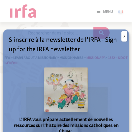
SE
MENU
CONNE
/
S'INSC
X
S'inscrire à la newsletter de l'IRFA - Sign
SE
up for the IRFA newsletter
CONNE
/ S'INSC
IRFA
>
LEARN ABOUT A MISSIONARY
>
MISSIONNARIES
>
MISSIONARY
>
1352 – SIDOT
FRÉDÉRIC
C
L’IRFA vous prépare actuellement de nouvelles
ressources sur l’histoire des missions catholiques en
Chine :