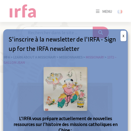
SE
MENU
CONNE
/
S'INSC
X
S'inscrire à la newsletter de l'IRFA - Sign
SE
up for the IRFA newsletter
CONNE
/ S'INSC
IRFA
>
LEARN ABOUT A MISSIONARY
>
MISSIONNARIES
>
MISSIONARY
>
1372 –
GALLON JEAN
C
L’IRFA vous prépare actuellement de nouvelles
ressources sur l’histoire des missions catholiques en
Chine :