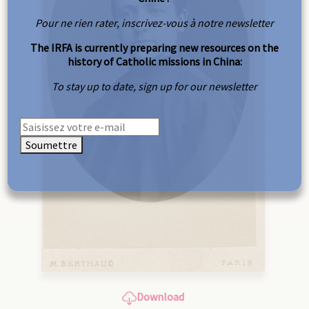
Pour ne rien rater, inscrivez-vous à notre newsletter
The IRFA is currently preparing new resources on the
history of Catholic missions in China:
To stay up to date, sign up for our newsletter
Soumettre
Download