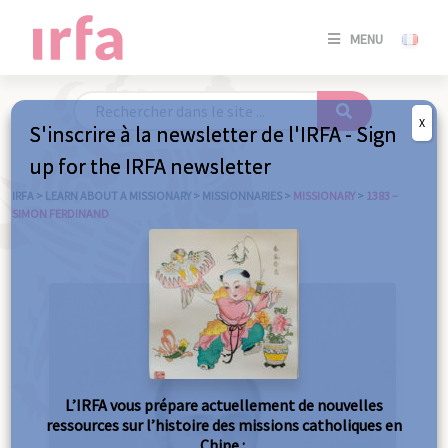
SE
MENU
CONNE
/
S'INSC
X
S'inscrire à la newsletter de l'IRFA - Sign
SE
up for the IRFA newsletter
CONNE
/ S'INSC
IRFA
>
LEARN ABOUT A MISSIONARY
>
MISSIONNARIES
>
MISSIONARY
>
1383 –
SIMON FERDINAND
C
L’IRFA vous prépare actuellement de nouvelles
ressources sur l’histoire des missions catholiques en
Chine :