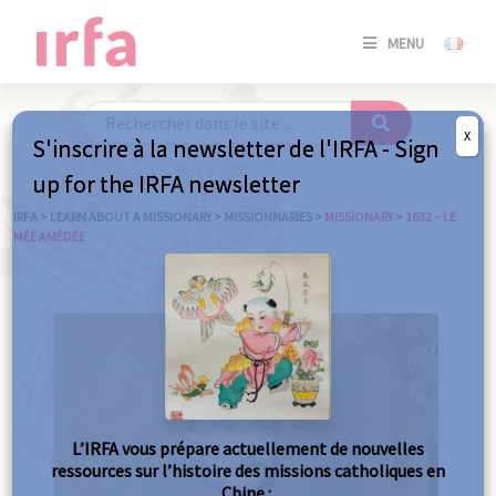
SE
MENU
CONNE
/
S'INSC
X
S'inscrire à la newsletter de l'IRFA - Sign
SE
up for the IRFA newsletter
CONNE
/ S'INSC
IRFA
>
LEARN ABOUT A MISSIONARY
>
MISSIONNARIES
>
MISSIONARY
>
1632 – LE
MÉE AMÉDÉE
C
L’IRFA vous prépare actuellement de nouvelles
ressources sur l’histoire des missions catholiques en
Chine :