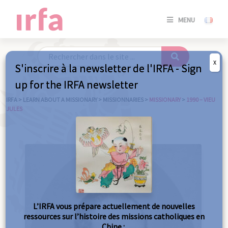
SE
MENU
CONNE
/
S'INSC
X
S'inscrire à la newsletter de l'IRFA - Sign
SE
up for the IRFA newsletter
CONNE
/ S'INSC
IRFA
>
LEARN ABOUT A MISSIONARY
>
MISSIONNARIES
>
MISSIONARY
>
1990 – VIEU
JULES
C
L’IRFA vous prépare actuellement de nouvelles
ressources sur l’histoire des missions catholiques en
Chine :