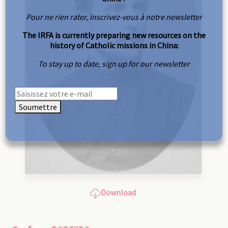
Pour ne rien rater, inscrivez-vous à notre newsletter
The IRFA is currently preparing new resources on the
history of Catholic missions in China:
To stay up to date, sign up for our newsletter
Soumettre
Download