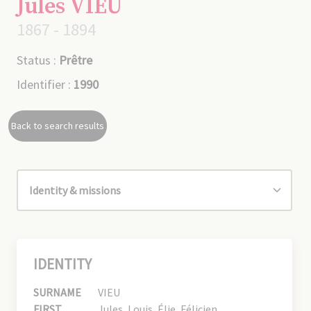
Jules VIEU
1867 - 1894
Status :
Prêtre
Identifier :
1990
Back to search results
IDENTITY
SURNAME
VIEU
FIRST
Jules, Louis, Élie, Félicien