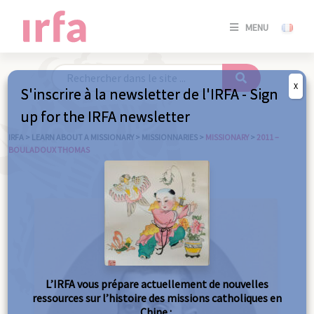
SE
MENU
CONNE
/
S'INSC
X
S'inscrire à la newsletter de l'IRFA - Sign
SE
up for the IRFA newsletter
CONNE
/ S'INSC
IRFA
>
LEARN ABOUT A MISSIONARY
>
MISSIONNARIES
>
MISSIONARY
>
2011 –
BOULADOUX THOMAS
C
L’IRFA vous prépare actuellement de nouvelles
ressources sur l’histoire des missions catholiques en
Chine :