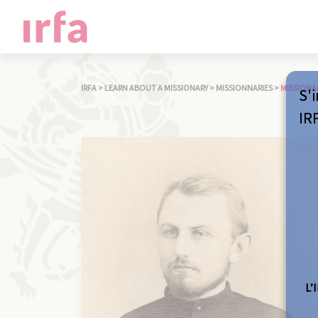
IRFA
>
LEARN ABOUT A MISSIONARY
>
MISSIONNARIES
>
MISSIONA
S'i
IR
L’