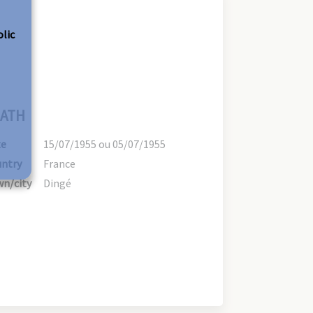
olic
ATH
te
15/07/1955 ou 05/07/1955
ntry
France
n/city
Dingé