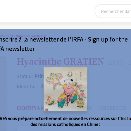
RY
>
2053 – GRATIEN HYACINTHE
nscrire à la newsletter de l'IRFA - Sign up for the
FA newsletter
Hyacinthe GRATIEN
1870 - 
Status :
Prêtre
Identifier :
2053
IDENTITY & MISSIONS
BIOGRAPHY
REFERENCES
IRFA vous prépare actuellement de nouvelles ressources sur l’histo
des missions catholiques en Chine :