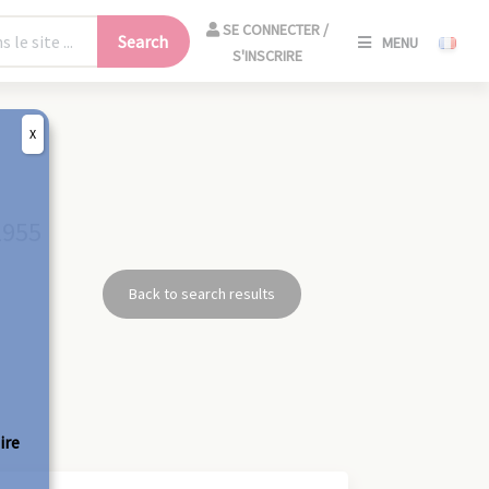
SE
SE CONNECTER /
Search
MENU
CONNECT
S'INSCRIRE
/
S'INSCRIR
X
CLO
1955
Back to search results
ire