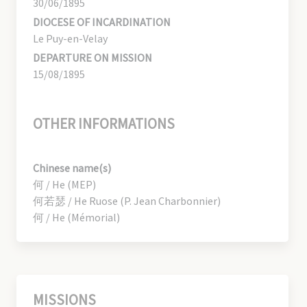
30/06/1895
DIOCESE OF INCARDINATION
Le Puy-en-Velay
DEPARTURE ON MISSION
15/08/1895
OTHER INFORMATIONS
Chinese name(s)
何 / He (MEP)
何若瑟 / He Ruose (P. Jean Charbonnier)
何 / He (Mémorial)
MISSIONS