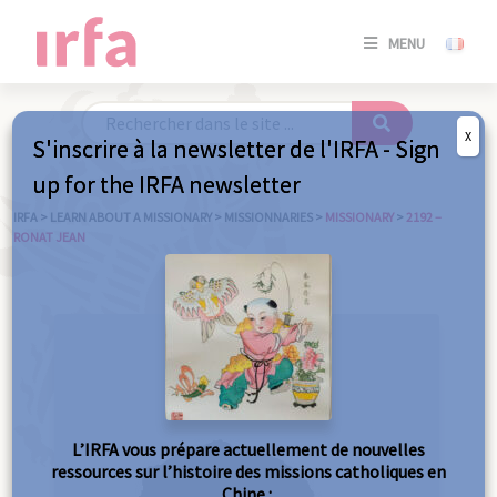
SE
MENU
CONNE
/
S'INSC
X
S'inscrire à la newsletter de l'IRFA - Sign
SE
up for the IRFA newsletter
CONNE
/ S'INSC
IRFA
>
LEARN ABOUT A MISSIONARY
>
MISSIONNARIES
>
MISSIONARY
>
2192 –
RONAT JEAN
C
L’IRFA vous prépare actuellement de nouvelles
ressources sur l’histoire des missions catholiques en
Chine :