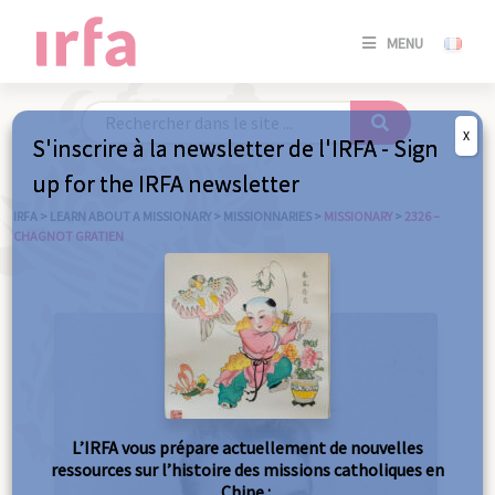
SE
MENU
CONNE
/
S'INSC
X
S'inscrire à la newsletter de l'IRFA - Sign
SE
up for the IRFA newsletter
CONNE
/ S'INSC
IRFA
>
LEARN ABOUT A MISSIONARY
>
MISSIONNARIES
>
MISSIONARY
>
2326 –
CHAGNOT GRATIEN
C
L’IRFA vous prépare actuellement de nouvelles
ressources sur l’histoire des missions catholiques en
Chine :