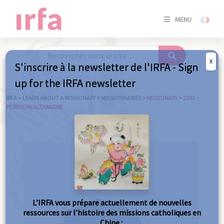
SE
MENU
CONNE
/
S'INSC
X
S'inscrire à la newsletter de l'IRFA - Sign
SE
up for the IRFA newsletter
CONNE
/ S'INSC
IRFA
>
LEARN ABOUT A MISSIONARY
>
MISSIONNARIES
>
MISSIONARY
>
2361 –
PERRODIN ALEXANDRE
C
L’IRFA vous prépare actuellement de nouvelles
ressources sur l’histoire des missions catholiques en
Chine :