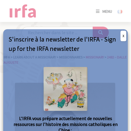
SE
MENU
CONNE
/
S'INSC
X
S'inscrire à la newsletter de l'IRFA - Sign
SE
up for the IRFA newsletter
CONNE
/ S'INSC
IRFA
>
LEARN ABOUT A MISSIONARY
>
MISSIONNARIES
>
MISSIONARY
>
2482 – DALLE
AUGUSTE
C
L’IRFA vous prépare actuellement de nouvelles
ressources sur l’histoire des missions catholiques en
Chine :