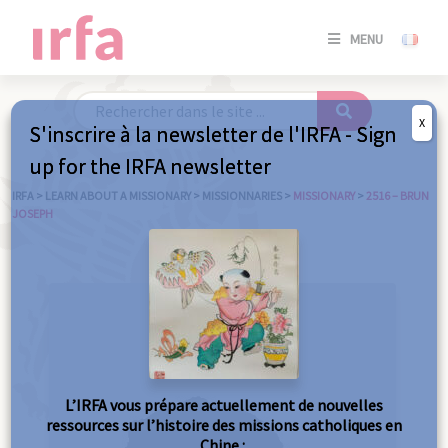
SE
MENU
CONNE
/
S'INSC
X
S'inscrire à la newsletter de l'IRFA - Sign
SE
up for the IRFA newsletter
CONNE
/ S'INSC
IRFA
>
LEARN ABOUT A MISSIONARY
>
MISSIONNARIES
>
MISSIONARY
>
2516 – BRUN
JOSEPH
C
L’IRFA vous prépare actuellement de nouvelles
ressources sur l’histoire des missions catholiques en
Chine :