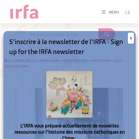
SE
MENU
CONNE
/
S'INSC
X
S'inscrire à la newsletter de l'IRFA - Sign
SE
up for the IRFA newsletter
CONNE
/ S'INSC
IRFA
>
LEARN ABOUT A MISSIONARY
>
MISSIONNARIES
>
MISSIONARY
>
2625 –
OUILLON JEAN
C
L’IRFA vous prépare actuellement de nouvelles
ressources sur l’histoire des missions catholiques en
Chine :