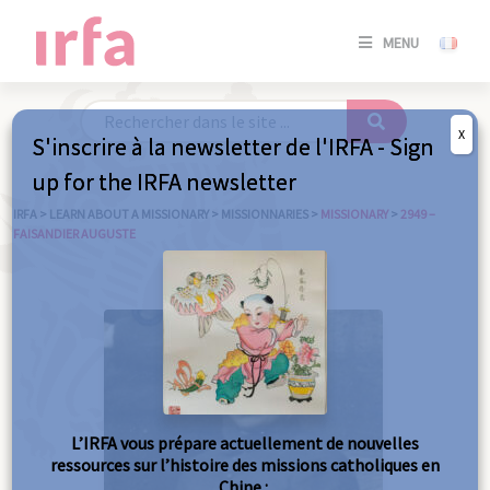
SE
MENU
CONNE
/
S'INSC
X
S'inscrire à la newsletter de l'IRFA - Sign
SE
up for the IRFA newsletter
CONNE
/ S'INSC
IRFA
>
LEARN ABOUT A MISSIONARY
>
MISSIONNARIES
>
MISSIONARY
>
2949 –
FAISANDIER AUGUSTE
C
L’IRFA vous prépare actuellement de nouvelles
ressources sur l’histoire des missions catholiques en
Chine :