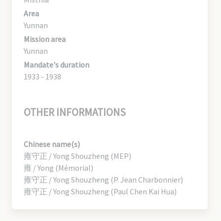
Area
Yunnan
Mission area
Yunnan
Mandate's duration
1933 - 1938
OTHER INFORMATIONS
Chinese name(s)
雍守正 / Yong Shouzheng (MEP)
雍 / Yong (Mémorial)
雍守正 / Yong Shouzheng (P. Jean Charbonnier)
雍守正 / Yong Shouzheng (Paul Chen Kai Hua)