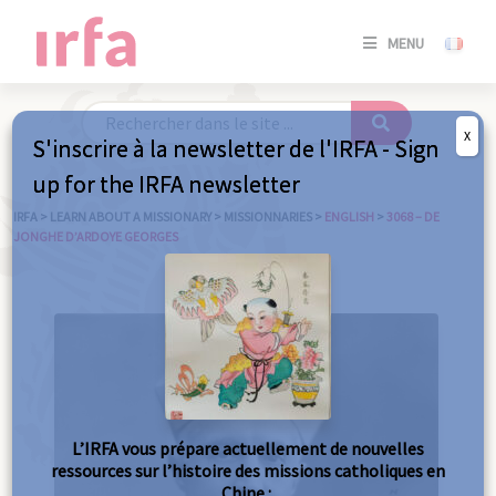
SE
MENU
CONNE
/
S'INSC
X
S'inscrire à la newsletter de l'IRFA - Sign
SE
up for the IRFA newsletter
CONNE
/ S'INSC
IRFA
>
LEARN ABOUT A MISSIONARY
>
MISSIONNARIES
>
ENGLISH
>
3068 – DE
JONGHE D’ARDOYE GEORGES
C
L’IRFA vous prépare actuellement de nouvelles
ressources sur l’histoire des missions catholiques en
Chine :