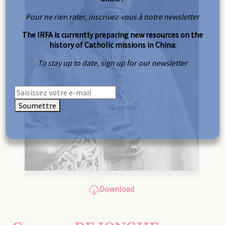
Pour ne rien rater, inscrivez-vous à notre newsletter
The IRFA is currently preparing new resources on the
history of Catholic missions in China:
To stay up to date, sign up for our newsletter
Soumettre
Download