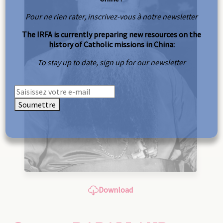
Pour ne rien rater, inscrivez-vous à notre newsletter
The IRFA is currently preparing new resources on the
history of Catholic missions in China:
To stay up to date, sign up for our newsletter
Soumettre
Download