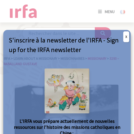
SE
MENU
CONNE
/
S'INSC
X
S'inscrire à la newsletter de l'IRFA - Sign
SE
up for the IRFA newsletter
CONNE
/ S'INSC
IRFA
>
LEARN ABOUT A MISSIONARY
>
MISSIONNARIES
>
MISSIONARY
>
3293 –
RABALLAND GUSTAVE
C
L’IRFA vous prépare actuellement de nouvelles
ressources sur l’histoire des missions catholiques en
Chine :