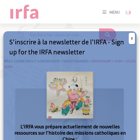
SE
MENU
CONNE
/
S'INSC
X
S'inscrire à la newsletter de l'IRFA - Sign
SE
up for the IRFA newsletter
CONNE
/ S'INSC
IRFA
>
LEARN ABOUT A MISSIONARY
>
MISSIONNARIES
>
MISSIONARY
>
3349 – COLIN
JEAN
C
L’IRFA vous prépare actuellement de nouvelles
ressources sur l’histoire des missions catholiques en
Chine :