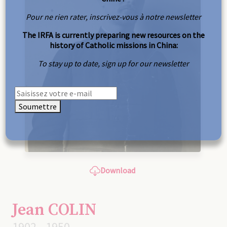
Pour ne rien rater, inscrivez-vous à notre newsletter
The IRFA is currently preparing new resources on the
history of Catholic missions in China:
To stay up to date, sign up for our newsletter
Soumettre
Download
Jean COLIN
1902 - 1950