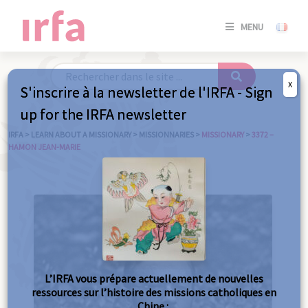
SE
MENU
CONNE
/
S'INSC
X
S'inscrire à la newsletter de l'IRFA - Sign
SE
up for the IRFA newsletter
CONNE
/ S'INSC
IRFA
>
LEARN ABOUT A MISSIONARY
>
MISSIONNARIES
>
MISSIONARY
>
3372 –
HAMON JEAN-MARIE
C
L’IRFA vous prépare actuellement de nouvelles
ressources sur l’histoire des missions catholiques en
Chine :