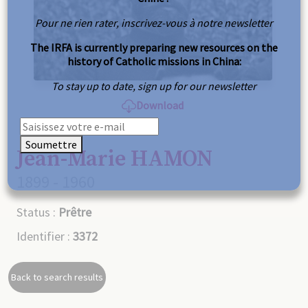
Pour ne rien rater, inscrivez-vous à notre newsletter
The IRFA is currently preparing new resources on the
history of Catholic missions in China:
To stay up to date, sign up for our newsletter
Download
Soumettre
Jean-Marie HAMON
1899 - 1960
Status :
Prêtre
Identifier :
3372
Back to search results