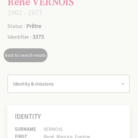
René VERNOIS
1902 - 1977
Status :
Prêtre
Identifier :
3375
Back to search results
IDENTITY
SURNAME
VERNOIS
FIRST
René, Maurice, Eugène