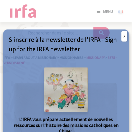
SE
MENU
CONNE
/
S'INSC
X
S'inscrire à la newsletter de l'IRFA - Sign
SE
up for the IRFA newsletter
CONNE
/ S'INSC
IRFA
>
LEARN ABOUT A MISSIONARY
>
MISSIONNARIES
>
MISSIONARY
>
3375 –
VERNOIS RENÉ
C
L’IRFA vous prépare actuellement de nouvelles
ressources sur l’histoire des missions catholiques en
Chine :