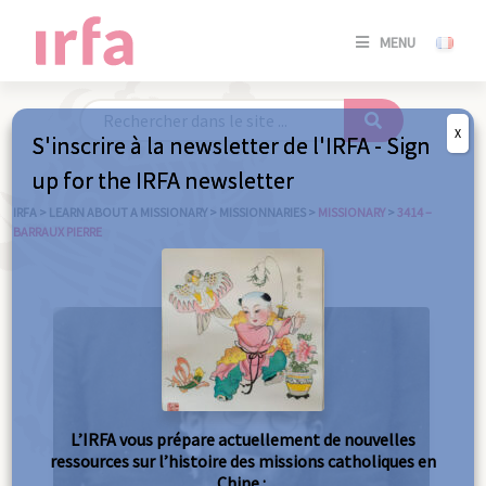
SE
MENU
CONNE
/
S'INSC
X
S'inscrire à la newsletter de l'IRFA - Sign
SE
up for the IRFA newsletter
CONNE
/ S'INSC
IRFA
>
LEARN ABOUT A MISSIONARY
>
MISSIONNARIES
>
MISSIONARY
>
3414 –
BARRAUX PIERRE
C
L’IRFA vous prépare actuellement de nouvelles
ressources sur l’histoire des missions catholiques en
Chine :