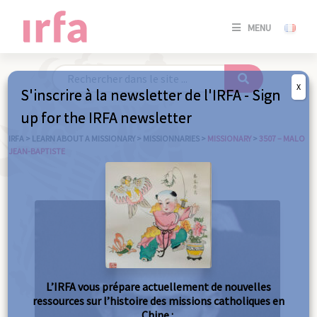
SE
MENU
CONNE
/
S'INSC
X
S'inscrire à la newsletter de l'IRFA - Sign
SE
up for the IRFA newsletter
CONNE
/ S'INSC
IRFA
>
LEARN ABOUT A MISSIONARY
>
MISSIONNARIES
>
MISSIONARY
>
3507 – MALO
JEAN-BAPTISTE
C
L’IRFA vous prépare actuellement de nouvelles
ressources sur l’histoire des missions catholiques en
Chine :