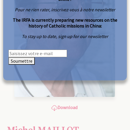
Pour ne rien rater, inscrivez-vous à notre newsletter
The IRFA is currently preparing new resources on the
history of Catholic missions in China:
To stay up to date, sign up for our newsletter
Soumettre
Download