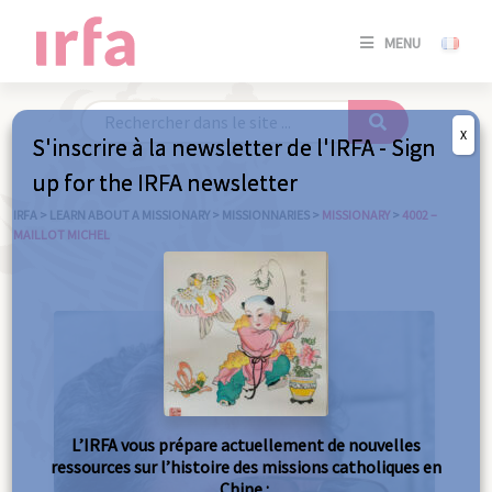
SE
MENU
CONNE
/
S'INSC
X
S'inscrire à la newsletter de l'IRFA - Sign
SE
up for the IRFA newsletter
CONNE
/ S'INSC
IRFA
>
LEARN ABOUT A MISSIONARY
>
MISSIONNARIES
>
MISSIONARY
>
4002 –
MAILLOT MICHEL
C
L’IRFA vous prépare actuellement de nouvelles
ressources sur l’histoire des missions catholiques en
Chine :