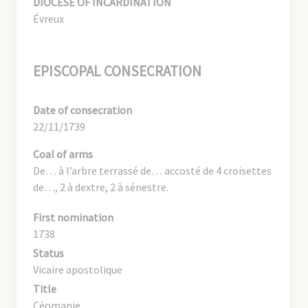
DIOCESE OF INCARDINATION
Évreux
EPISCOPAL CONSECRATION
Date of consecration
22/11/1739
Coal of arms
De… à l’arbre terrassé de… accosté de 4 croisettes
de…, 2 à dextre, 2 à sénestre.
First nomination
1738
Status
Vicaire apostolique
Title
Céomanie