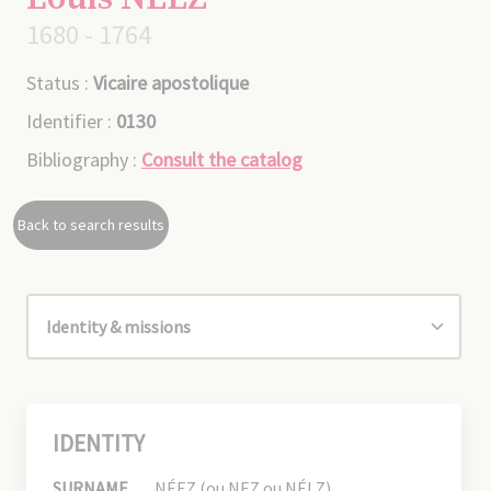
1680 - 1764
Status :
Vicaire apostolique
Identifier :
0130
Bibliography :
Consult the catalog
Back to search results
IDENTITY
SURNAME
NÉEZ (ou NEZ ou NÉLZ)