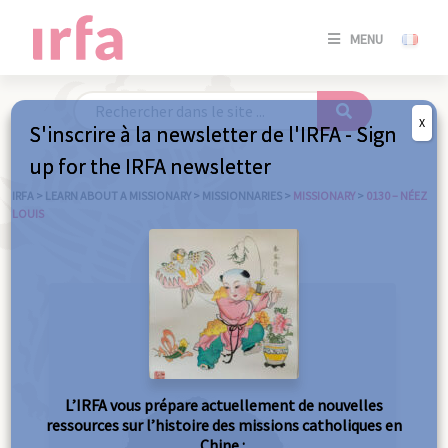
SE
MENU
CONNE
/
S'INSC
X
S'inscrire à la newsletter de l'IRFA - Sign
SE
up for the IRFA newsletter
CONNE
/ S'INSC
IRFA
>
LEARN ABOUT A MISSIONARY
>
MISSIONNARIES
>
MISSIONARY
>
0130 – NÉEZ
LOUIS
C
L’IRFA vous prépare actuellement de nouvelles
ressources sur l’histoire des missions catholiques en
Chine :