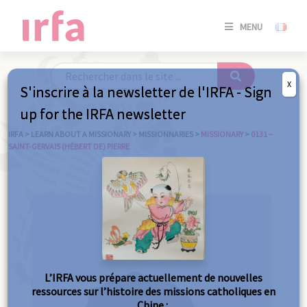
SE
MENU
CONNE
/
S'INSC
X
S'inscrire à la newsletter de l'IRFA - Sign
SE
up for the IRFA newsletter
CONNE
/ S'INSC
IRFA
>
LEARN ABOUT A MISSIONARY
>
MISSIONNARIES
>
MISSIONARY
>
0131 –
SAINT-GERVAIS (HÉBERT DE) PIERRE
C
L’IRFA vous prépare actuellement de nouvelles
ressources sur l’histoire des missions catholiques en
Chine :