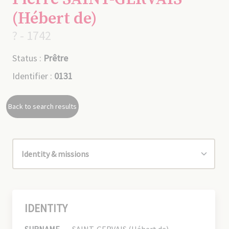
(Hébert de)
? - 1742
Status :
Prêtre
Identifier :
0131
Back to search results
IDENTITY
SURNAME
SAINT-GERVAIS (Hébert de)