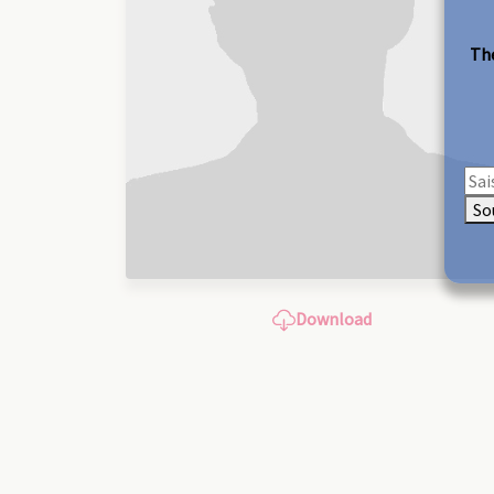
The
So
Download