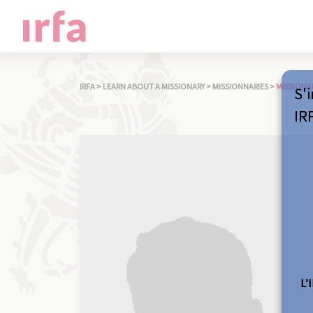
IRFA
>
LEARN ABOUT A MISSIONARY
>
MISSIONNARIES
>
MISSIONA
S'i
IR
L’