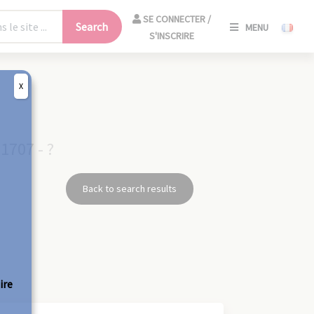
SE
SE CONNECTER /
Search
MENU
CONNECT
S'INSCRIRE
/
S'INSCRIR
X
CLO
1707 - ?
Back to search results
ire