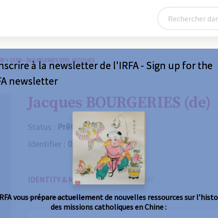
RY
>
0158 – BOURGERIES (DE) JACQUES
nscrire à la newsletter de l'IRFA - Sign up for the
FA newsletter
Jacques BOURGERIES (de)
Status :
Prêtre
Identifier :
0158
IDENTITY & MISSIONS
BIOGRAPHY
IRFA vous prépare actuellement de nouvelles ressources sur l’histo
des missions catholiques en Chine :