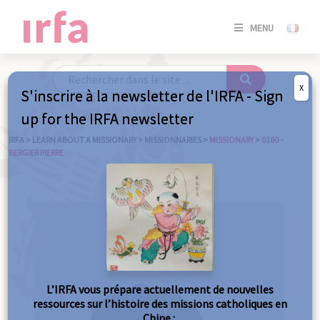
SE
MENU
CONNE
/
S'INSC
X
S'inscrire à la newsletter de l'IRFA - Sign
SE
up for the IRFA newsletter
CONNE
/ S'INSC
IRFA
>
LEARN ABOUT A MISSIONARY
>
MISSIONNARIES
>
MISSIONARY
>
0160 –
BERGIER PIERRE
C
L’IRFA vous prépare actuellement de nouvelles
ressources sur l’histoire des missions catholiques en
Chine :