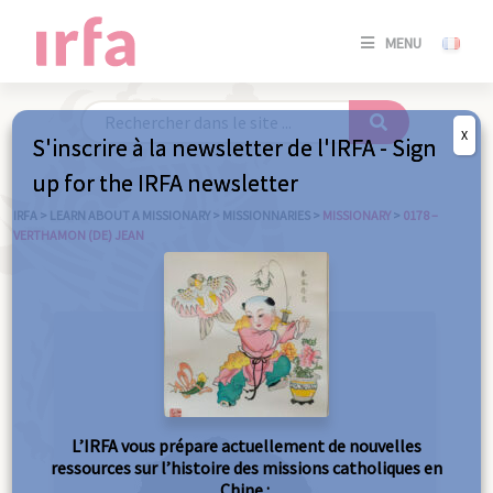
SE
MENU
CONNE
/
S'INSC
X
S'inscrire à la newsletter de l'IRFA - Sign
SE
up for the IRFA newsletter
CONNE
/ S'INSC
IRFA
>
LEARN ABOUT A MISSIONARY
>
MISSIONNARIES
>
MISSIONARY
>
0178 –
VERTHAMON (DE) JEAN
C
L’IRFA vous prépare actuellement de nouvelles
ressources sur l’histoire des missions catholiques en
Chine :