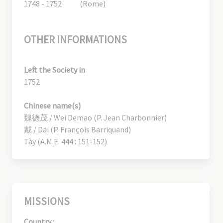
1748 - 1752
(Rome)
OTHER INFORMATIONS
Left the Society in
1752
Chinese name(s)
魏德茂 / Wei Demao (P. Jean Charbonnier)
戴 / Dai (P. François Barriquand)
Tày (A.M.E. 444 : 151-152)
MISSIONS
Country :