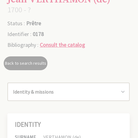
1700 - ?
Status :
Prêtre
Identifier :
0178
Bibliography :
Consult the catalog
Back to search results
IDENTITY
SURNAME
VERTHAMON (de)