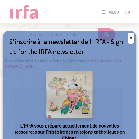
SE
MENU
CONNE
/
S'INSC
X
S'inscrire à la newsletter de l'IRFA - Sign
SE
up for the IRFA newsletter
CONNE
/ S'INSC
IRFA
>
LEARN ABOUT A MISSIONARY
>
MISSIONNARIES
>
MISSIONARY
>
0343 –
DRAPEAU ÉTIENNE
C
L’IRFA vous prépare actuellement de nouvelles
ressources sur l’histoire des missions catholiques en
Chine :