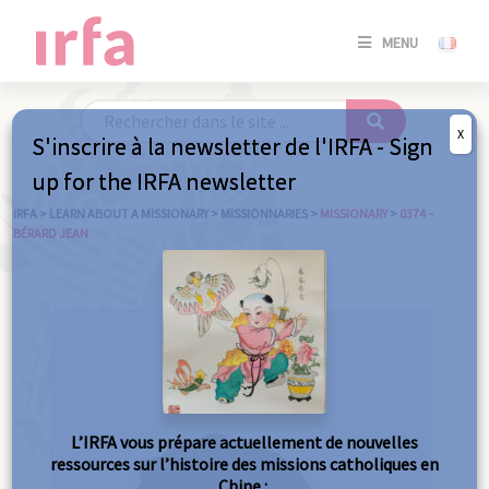
SE
MENU
CONNE
/
S'INSC
X
S'inscrire à la newsletter de l'IRFA - Sign
SE
up for the IRFA newsletter
CONNE
/ S'INSC
IRFA
>
LEARN ABOUT A MISSIONARY
>
MISSIONNARIES
>
MISSIONARY
>
0374 –
BÉRARD JEAN
C
L’IRFA vous prépare actuellement de nouvelles
ressources sur l’histoire des missions catholiques en
Chine :