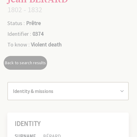
1802 - 1832
Status :
Prêtre
Identifier :
0374
To know :
Violent death
Back to search results
IDENTITY
SURNAME
BÉRARD