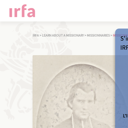
IRFA
>
LEARN ABOUT A MISSIONARY
>
MISSIONNARIES
>
MISSIONA
S'i
IR
L’