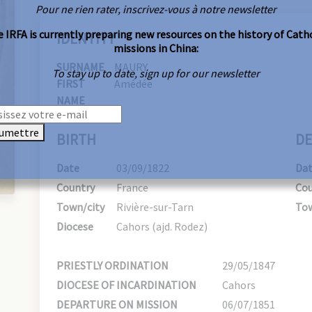
Pour ne rien rater, inscrivez-vous à notre newsletter
 IRFA is currently preparing new resources on the history of Cath
IDENTITY
missions in China:
SURNAME
MAURY
To stay up to date, sign up for our newsletter
FIRST
Amédée
NAME
umettre
BIRTH
DE
Date
03/09/1822
Da
Country
France
Cou
Town/city
Rivière-sur-Tarn
Tow
Diocese
Cahors (ajd. Rodez)
PRIESTLY ORDINATION
29/05/1847
DIOCESE OF INCARDINATION
Cahors
DEPARTURE ON MISSION
06/07/1851