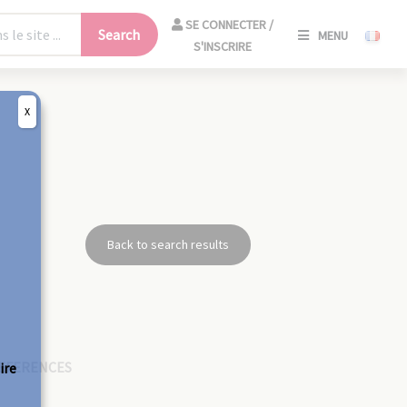
SE
SE CONNECTER /
Search
MENU
CONNECT
S'INSCRIRE
/
S'INSCRIR
X
CLO
Back to search results
EFERENCES
ire