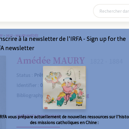
RY
>
0615 – MAURY AMÉDÉE
nscrire à la newsletter de l'IRFA - Sign up for the
FA newsletter
Amédée MAURY
1822 - 1884
Status :
Prêtre
Identifier :
0615
Bibliography :
Consult the catalog
IDENTITY & MISSIONS
BIOGRAPHY
OBITUARY
R
IRFA vous prépare actuellement de nouvelles ressources sur l’histo
des missions catholiques en Chine :