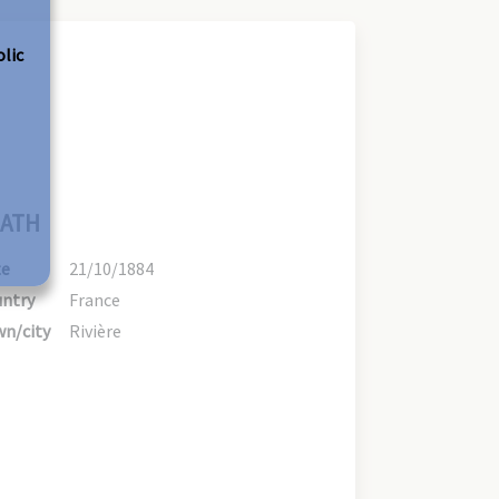
olic
ATH
te
21/10/1884
ntry
France
n/city
Rivière