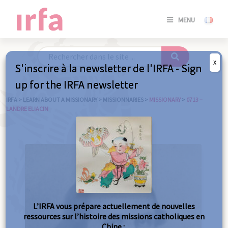
SE
MENU
CONNE
/
S'INSC
X
S'inscrire à la newsletter de l'IRFA - Sign
SE
up for the IRFA newsletter
CONNE
/ S'INSC
IRFA
>
LEARN ABOUT A MISSIONARY
>
MISSIONNARIES
>
MISSIONARY
>
0713 –
LANDRE ELIACIN
C
L’IRFA vous prépare actuellement de nouvelles
ressources sur l’histoire des missions catholiques en
Chine :