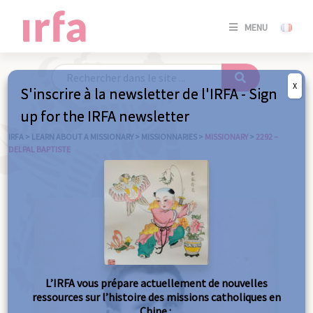
SE
MENU
CONNE
/
S'INSC
X
S'inscrire à la newsletter de l'IRFA - Sign
SE
up for the IRFA newsletter
CONNE
/ S'INSC
IRFA
>
LEARN ABOUT A MISSIONARY
>
MISSIONNARIES
>
MISSIONARY
>
2292 –
DELPAL BAPTISTE
C
L’IRFA vous prépare actuellement de nouvelles
ressources sur l’histoire des missions catholiques en
Chine :