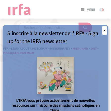
SE
MENU
CONNE
/
S'INSC
X
S'inscrire à la newsletter de l'IRFA - Sign
SE
up for the IRFA newsletter
CONNE
/ S'INSC
IRFA
>
LEARN ABOUT A MISSIONARY
>
MISSIONNARIES
>
MISSIONARY
>
2667 –
POULIQUEN JEAN-MARIE
C
L’IRFA vous prépare actuellement de nouvelles
ressources sur l’histoire des missions catholiques en
Chine :