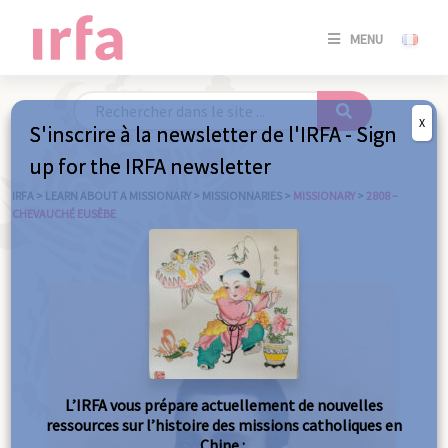
SE
MENU
CONNE
/
S'INSC
X
S'inscrire à la newsletter de l'IRFA - Sign
SE
up for the IRFA newsletter
CONNE
/ S'INSC
IRFA
>
LEARN ABOUT A MISSIONARY
>
MISSIONNARIES
>
MISSIONARY
>
2808 –
CHEVAUCHÉ EUSÈBE
C
L’IRFA vous prépare actuellement de nouvelles
ressources sur l’histoire des missions catholiques en
Chine :