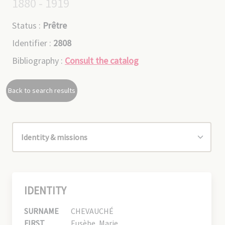
1880 - 1919
Status :
Prêtre
Identifier :
2808
Bibliography :
Consult the catalog
Back to search results
IDENTITY
SURNAME
CHEVAUCHÉ
FIRST
Eusèbe, Marie