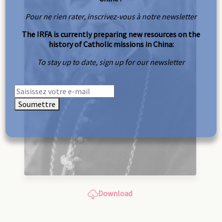
Pour ne rien rater, inscrivez-vous à notre newsletter
The IRFA is currently preparing new resources on the
history of Catholic missions in China:
To stay up to date, sign up for our newsletter
Soumettre
Download