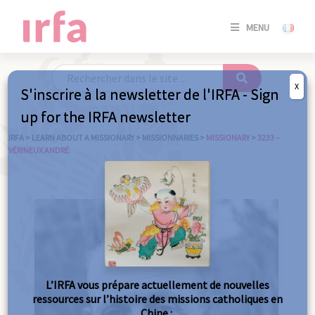
SE
MENU
CONNE
/
S'INSC
X
S'inscrire à la newsletter de l'IRFA - Sign
SE
up for the IRFA newsletter
CONNE
/ S'INSC
IRFA
>
LEARN ABOUT A MISSIONARY
>
MISSIONNARIES
>
MISSIONARY
>
3233 –
VÉRINEUX ANDRÉ
C
L’IRFA vous prépare actuellement de nouvelles
ressources sur l’histoire des missions catholiques en
Chine :