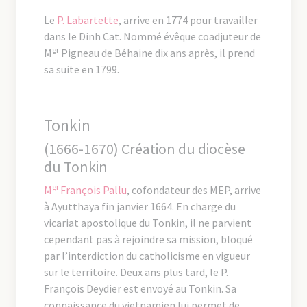
Le
P. Labartette
, arrive en 1774 pour travailler
dans le Dinh Cat. Nommé évêque coadjuteur de
gr
M
Pigneau de Béhaine dix ans après, il prend
sa suite en 1799.
Tonkin
(1666-1670) Création du diocèse
du Tonkin
gr
M
François Pallu
, cofondateur des MEP, arrive
à Ayutthaya fin janvier 1664. En charge du
vicariat apostolique du Tonkin, il ne parvient
cependant pas à rejoindre sa mission, bloqué
par l’interdiction du catholicisme en vigueur
sur le territoire. Deux ans plus tard, le P.
François Deydier est envoyé au Tonkin. Sa
connaissance du vietnamien lui permet de