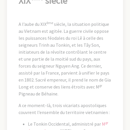
XIX
siècle
ème
A l’aube du XIX
siècle, la situation politique
au Vietnam est agitée. La guerre civile oppose
les puissances féodales du roi Lê à celle des
seigneurs Trinh au Tonkin, et les Tây Son,
initiateurs de la révolte contrôlant le centre
et une partie de la moitié sud du pays, aux
forces du seigneur Nguyen Ang. Ce dernier,
assisté par la France, parvient à unifier le pays
en 1802. Sacré empereur, il prend le nom de Gia
gr
Long et conserve des liens étroits avec M
Pigneau de Béhaine.
A ce moment-là, trois vicariats apostoliques
couvrent l’ensemble du territoire vietnamien :
gr
Le Tonkin Occidental, administré par
M