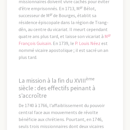
missionnaires doivent vivre cachés pour éviter
gr
d’être emprisonnés. En 1713, M
Bélot,
gr
successeur de M
de Bourges, établit sa
résidence épiscopale dans la région de Trang-
dên, au centre du vicariat. Il meurt cependant
gr
quatre ans plus tard, et laisse son vicariat à
M
François Guisain
. En 1739, le
P. Louis Néez
est
nommé vicaire apostolique ; il est sacré un an
plus tard.
ème
La mission à la fin du XVIII
siècle : des effectifs peinant à
s’accroître
De 1740 à 1766, l’affaiblissement du pouvoir
central face aux mouvements de révolte
bénéficie aux chrétiens. Pourtant, en 1746,
seuls trois missionnaires dont deux vicaires