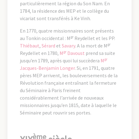
particulièrement la région du Son Nam. En
1784, la résidence des MEP et le collège du
vicariat sont transférés à Ke Vinh.
En 1770, quatre missionnaires sont présents
gr
au Tonkin occidental : M
Reydellet et les PP.
gr
Thiébaut
,
Sérard
et
Savary
. A la mort de M
gr
Reydellet en 1780,
M
Davoust
prend sa suite
gr
jusqu’en 1789, après quoi lui succèdera
M
Jacques-Benjamin Longer
. Si, en 1791, quatre
pères MEP arrivent, les bouleversements de la
Révolution française entraînant la fermeture
du Séminaire à Paris freinent
considérablement l’arrivée de nouveaux
missionnaires jusqu’en 1815, date à laquelle le
Séminaire peut rouvrir ses portes.
ème