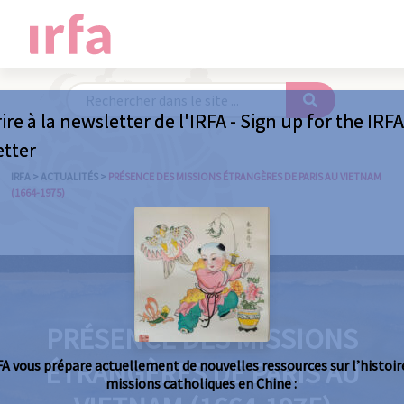
ire à la newsletter de l'IRFA - Sign up for the IRF
etter
IRFA
>
ACTUALITÉS
>
PRÉSENCE DES MISSIONS ÉTRANGÈRES DE PARIS AU VIETNAM
(1664-1975)
PRÉSENCE DES MISSIONS
ÉTRANGÈRES DE PARIS AU
FA vous prépare actuellement de nouvelles ressources sur l’histoir
missions catholiques en Chine :