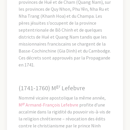
provinces de Hué et de Cham (Quang Nam), sur
les provinces de Quy Nhon, Phu Yên, Nha Ru et
Nha Trang (Khanh Hoa) et du Champa. Les
pères jésuites s’occupent de la province
septentrionale de Bô Chinh et de quelques
districts de Hué et Quang Nam tandis que les
missionnaires franciscains se chargent de la
Basse-Cochinchine (Gia Dinh) et du Cambodge.
Ces décrets sont approuvés par la Propagande
en 1741.
gr
(1741-1760) M
Lefebvre
Nommé vicaire apostolique la même année,
gr
M
Armand-François Lefebvre
profite d’une
accalmie dans la rigidité du pouvoir vis-à-vis de
la religion chrétienne – révocation des édits
contre le christianisme par le prince Ninh