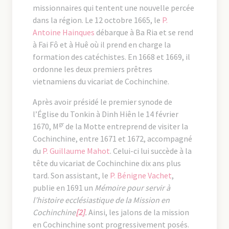
missionnaires qui tentent une nouvelle percée
dans la région. Le 12 octobre 1665, le
P.
Antoine Hainques
débarque à Ba Ria et se rend
à Fai Fô et à Huê où il prend en charge la
formation des catéchistes. En 1668 et 1669, il
ordonne les deux premiers prêtres
vietnamiens du vicariat de Cochinchine.
Après avoir présidé le premier synode de
l’Église du Tonkin à Dinh Hiên le 14 février
gr
1670, M
de la Motte entreprend de visiter la
Cochinchine, entre 1671 et 1672, accompagné
du
P. Guillaume Mahot
. Celui-ci lui succède à la
tête du vicariat de Cochinchine dix ans plus
tard. Son assistant, le
P. Bénigne Vachet
,
publie en 1691 un
Mémoire pour servir à
l’histoire ecclésiastique de la Mission en
Cochinchine
[2]
.
Ainsi, les jalons de la mission
en Cochinchine sont progressivement posés.