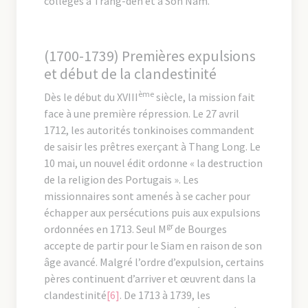
collèges à Trang-dên et à Son Nam.
(1700-1739) Premières expulsions
et début de la clandestinité
ème
Dès le début du XVIII
siècle, la mission fait
face à une première répression. Le 27 avril
1712, les autorités tonkinoises commandent
de saisir les prêtres exerçant à Thang Long. Le
10 mai, un nouvel édit ordonne « la destruction
de la religion des Portugais ». Les
missionnaires sont amenés à se cacher pour
échapper aux persécutions puis aux expulsions
gr
ordonnées en 1713. Seul M
de Bourges
accepte de partir pour le Siam en raison de son
âge avancé. Malgré l’ordre d’expulsion, certains
pères continuent d’arriver et œuvrent dans la
clandestinité
[6]
. De 1713 à 1739, les