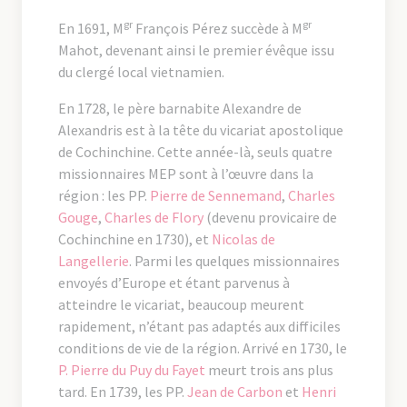
gr
gr
En 1691, M
François Pérez succède à M
Mahot, devenant ainsi le premier évêque issu
du clergé local vietnamien.
En 1728, le père barnabite Alexandre de
Alexandris est à la tête du vicariat apostolique
de Cochinchine. Cette année-là, seuls quatre
missionnaires MEP sont à l’œuvre dans la
région : les PP.
Pierre de Sennemand
,
Charles
Gouge
,
Charles de Flory
(devenu provicaire de
Cochinchine en 1730), et
Nicolas de
Langellerie
. Parmi les quelques missionnaires
envoyés d’Europe et étant parvenus à
atteindre le vicariat, beaucoup meurent
rapidement, n’étant pas adaptés aux difficiles
conditions de vie de la région. Arrivé en 1730, le
P. Pierre du Puy du Fayet
meurt trois ans plus
tard. En 1739, les PP.
Jean de Carbon
et
Henri