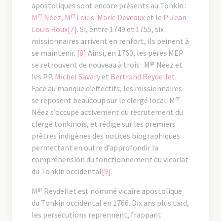
apostoliques sont encore présents au Tonkin :
gr
gr
M
Néez,
M
Louis-Marie Deveaux
et le
P. Jean-
Louis Roux
[7]
. Si, entre 1749 et 1755, six
missionnaires arrivent en renfort, ils peinent à
se maintenir.
[8]
Ainsi, en 1760, les pères MEP
gr
se retrouvent de nouveau à trois : M
Néez et
les PP.
Michel Savary
et
Bertrand Reydellet
.
Face au manque d’effectifs, les missionnaires
gr
se reposent beaucoup sur le clergé local. M
Néez s’occupe activement du recrutement du
clergé tonkinois, et rédige sur les premiers
prêtres indigènes des notices biographiques
permettant en outre d’approfondir la
compréhension du fonctionnement du vicariat
du Tonkin occidental
[9]
.
gr
M
Reydellet est nommé vicaire apostolique
du Tonkin occidental en 1766. Dix ans plus tard,
les persécutions reprennent, frappant