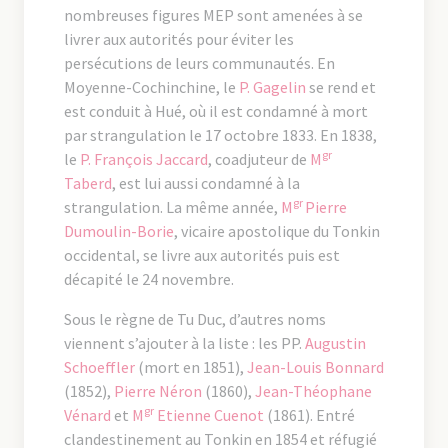
nombreuses figures MEP sont amenées à se
livrer aux autorités pour éviter les
persécutions de leurs communautés. En
Moyenne-Cochinchine, le
P. Gagelin
se rend et
est conduit à Hué, où il est condamné à mort
par strangulation le 17 octobre 1833. En 1838,
gr
le
P. François Jaccard
, coadjuteur de
M
Taberd
, est lui aussi condamné à la
gr
strangulation. La même année,
M
Pierre
Dumoulin-Borie
, vicaire apostolique du Tonkin
occidental, se livre aux autorités puis est
décapité le 24 novembre.
Sous le règne de Tu Duc, d’autres noms
viennent s’ajouter à la liste : les PP.
Augustin
Schoeffler
(mort en 1851),
Jean-Louis Bonnard
(1852),
Pierre Néron
(1860),
Jean-Théophane
gr
Vénard
et
M
Etienne Cuenot
(1861). Entré
clandestinement au Tonkin en 1854 et réfugié