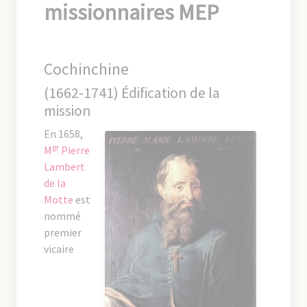
missionnaires MEP
Cochinchine
(1662-1741) Édification de la
mission
En 1658,
gr
M
Pierre
Lambert
de la
Motte
est
nommé
premier
vicaire