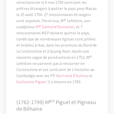
christianisme le 6 mai 1750 contraint les
prêtres étrangers à quitter le pays pour Macao
le 25 août 1750. 27 missionnaires étrangers
gr
sont expulsés. Parmi eux, M
Lefebvre, son
gr
coadjuteur
M
Edmond Bennetat
, et 7
missionnaires MEP doivent quitter le pays,
tandis que de nombreuses églises sont pillées
et brûlées à Hué, dans les provinces du Nord de
la Cochinchine et à Quang Nam. Après une
gr
nouvelle vague de persécutions en 1753, M
Lefebvre ne parvient pas à retourner en
Cochinchine et est contraint de s’installer au
Cambodge avec les PP.
Bertrand D’Azéma
et
Guillaume Piguel
. Il y mourra en 1760.
grs
(1762-1799) M
Piguel et Pigneau
de Béhaine