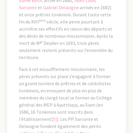
Edme Bélot
arrivé en 1680,
Jean-Louis
Sarrante
et
Gabriel Delavigne
arrivés en 1682)
et onze prêtres tonkinois. Durant toute cette
ème
fin du XVII
siècle, elle peine pourtant à
accroître ses effectifs en raison des départs et
des décès de nombreux missionnaires. Après la
gr
mort de M
Deydier en 1693, trois pères
seulement restent présents sur l’ensemble du
territoire.
Face à cet essoufflement missionnaire, les
pères présents sur place s’engagent à former
un grand nombre de prêtres et de catéchistes
tonkinois, en envoyant de plus en plus de
membres du clergé local se former au Collège
général des MEP à Ayutthaya, au Siam (en
1686, 16 Tonkinois sont inscrits dans
l’établissement
[5]
). Les PP. Sarrante et
Delavigne fondent également des petits