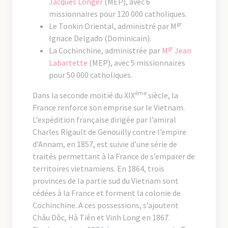
Jacques Longer
(MEP), avec 6
missionnaires pour 120 000 catholiques.
gr
Le Tonkin Oriental, administré par M
Ignace Delgado (Dominicain).
gr
La Cochinchine, administrée par
M
Jean
Labartette
(MEP), avec 5 missionnaires
pour 50 000 catholiques.
ème
Dans la seconde moitié du XIX
siècle, la
France renforce son emprise sur le Vietnam.
L’expédition française dirigée par l’amiral
Charles Rigault de Genouilly contre l’empire
d’Annam, en 1857, est suivie d’une série de
traités permettant à la France de s’emparer de
territoires vietnamiens. En 1864, trois
provinces de la partie sud du Vietnam sont
cédées à la France et forment la colonie de
Cochinchine. A ces possessions, s’ajoutent
Châu Dôc, Hà Tiên et Vinh Long en 1867.